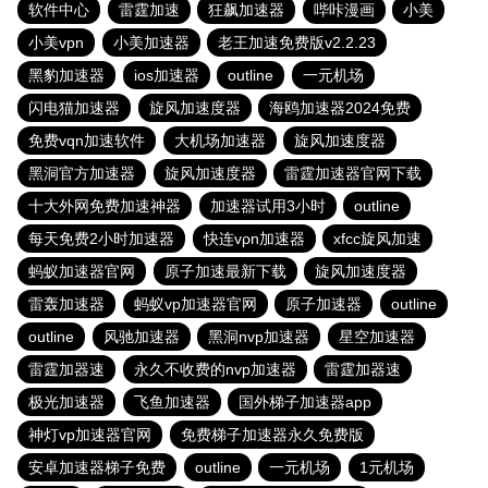
软件中心
雷霆加速
狂飙加速器
哔咔漫画
小美
小美vpn
小美加速器
老王加速免费版v2.2.23
黑豹加速器
ios加速器
outline
一元机场
闪电猫加速器
旋风加速度器
海鸥加速器2024免费
免费vqn加速软件
大机场加速器
旋风加速度器
黑洞官方加速器
旋风加速度器
雷霆加速器官网下载
十大外网免费加速神器
加速器试用3小时
outline
每天免费2小时加速器
快连vρn加速器
xfcc旋风加速
蚂蚁加速器官网
原子加速最新下载
旋风加速度器
雷轰加速器
蚂蚁vp加速器官网
原子加速器
outline
outline
风驰加速器
黑洞nvp加速器
星空加速器
雷霆加器速
永久不收费的nvp加速器
雷霆加器速
极光加速器
飞鱼加速器
国外梯子加速器app
神灯vp加速器官网
免费梯子加速器永久免费版
安卓加速器梯子免费
outline
一元机场
1元机场