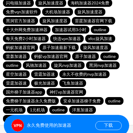
闪电猫加速器
旋风加速度器
海鸥加速器2024免费
免费vqn加速软件
大机场加速器
旋风加速度器
黑洞官方加速器
旋风加速度器
雷霆加速器官网下载
十大外网免费加速神器
加速器试用3小时
outline
每天免费2小时加速器
快连vρn加速器
xfcc旋风加速
蚂蚁加速器官网
原子加速最新下载
旋风加速度器
雷轰加速器
蚂蚁vp加速器官网
原子加速器
outline
outline
风驰加速器
旋风nvp加速器
黑洞nvp加速器
星空加速器
雷霆加器速
永久不收费的nvp加速器
雷霆加器速
极光加速器
飞鱼加速器
国外梯子加速器app
神灯vp加速器官网
免费梯子加速器永久免费版
安卓加速器梯子免费
outline
一元机场
1元机场
outline
洋葱加速器
十大免费网络加速神器
极光vqn官网
永久免费使用的加速器
下载