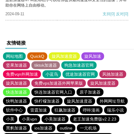
助你在网络上自由移动。
2024-09-11
支持
[0]
反对
[0]
友情链接
网站地图
QuickQ
旋风加速度器
旋风加速
坚果加速器
tiktok加速器
狗急加速器官网
免费vqn外网加速
小蓝鸟
优途加速器官网
风驰加速器
旋风加速器
免费vps加速器外网苹果版
旋风加速度器
快连加速器
快连加速器官网入口
原子加速器
快鸭加速器
快柠檬加速器
旋风加速度器
外网网址导航
软件中心
雷霆加速
狂飙加速器
哔咔漫画
瑞乐小说
小美
小美vpn
小美加速器
老王加速免费版v2.2.23
黑豹加速器
ios加速器
outline
一元机场