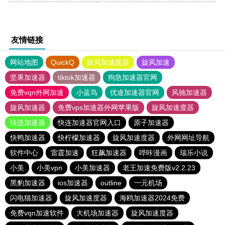
友情链接
网站地图
QuickQ
旋风加速度器
旋风加速
坚果加速器
tiktok加速器
狗急加速器官网
免费vqn外网加速
小蓝鸟
优途加速器官网
风驰加速器
旋风加速器
免费vps加速器外网苹果版
旋风加速度器
快连加速器
快连加速器官网入口
原子加速器
快鸭加速器
快柠檬加速器
旋风加速度器
外网网址导航
软件中心
雷霆加速
狂飙加速器
哔咔漫画
瑞乐小说
小美
小美vpn
小美加速器
老王加速免费版v2.2.23
黑豹加速器
ios加速器
outline
一元机场
闪电猫加速器
旋风加速度器
海鸥加速器2024免费
免费vqn加速软件
大机场加速器
旋风加速度器