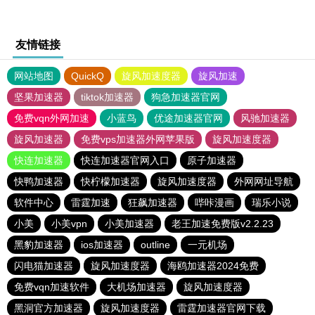
友情链接
网站地图
QuickQ
旋风加速度器
旋风加速
坚果加速器
tiktok加速器
狗急加速器官网
免费vqn外网加速
小蓝鸟
优途加速器官网
风驰加速器
旋风加速器
免费vps加速器外网苹果版
旋风加速度器
快连加速器
快连加速器官网入口
原子加速器
快鸭加速器
快柠檬加速器
旋风加速度器
外网网址导航
软件中心
雷霆加速
狂飙加速器
哔咔漫画
瑞乐小说
小美
小美vpn
小美加速器
老王加速免费版v2.2.23
黑豹加速器
ios加速器
outline
一元机场
闪电猫加速器
旋风加速度器
海鸥加速器2024免费
免费vqn加速软件
大机场加速器
旋风加速度器
黑洞官方加速器
旋风加速度器
雷霆加速器官网下载