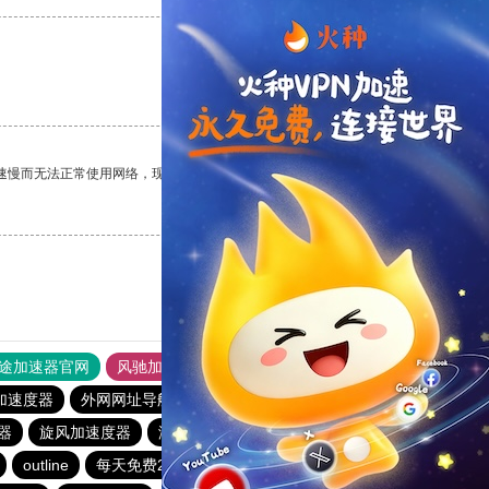
支持
[0]
反对
[0]
速慢而无法正常使用网络，现在有了这个app，我再也不用担心了。
支持
[0]
反对
[0]
途加速器官网
风驰加速器
旋风加速器
加速度器
外网网址导航
软件中心
雷霆加速
狂飙加速器
器
旋风加速度器
海鸥加速器2024免费
免费vqn加速软件
outline
每天免费2小时加速器
快连vρn加速器