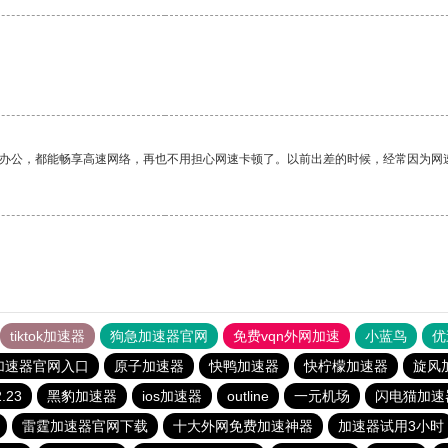
。
作办公，都能畅享高速网络，再也不用担心网速卡顿了。以前出差的时候，经常因为网
tiktok加速器
狗急加速器官网
免费vqn外网加速
小蓝鸟
优
加速器官网入口
原子加速器
快鸭加速器
快柠檬加速器
旋风
.23
黑豹加速器
ios加速器
outline
一元机场
闪电猫加速
雷霆加速器官网下载
十大外网免费加速神器
加速器试用3小时