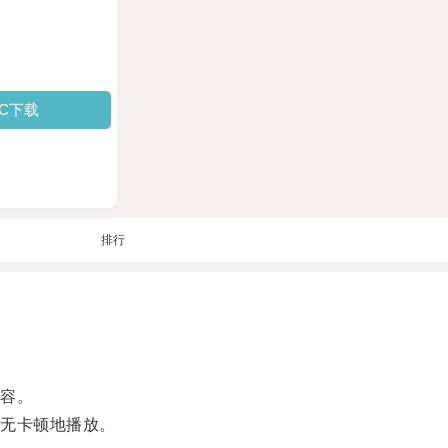
PC下载
排行
内容。
、无卡顿地播放。