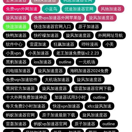
坚果加速器
tiktok加速器
狗急加速器官网
免费vqn外网加速
小蓝鸟
优途加速器官网
风驰加速器
旋风加速器
免费vps加速器外网苹果版
旋风加速度器
快连加速器
快连加速器官网入口
原子加速器
快鸭加速器
快柠檬加速器
旋风加速度器
外网网址导航
软件中心
雷霆加速
狂飙加速器
哔咔漫画
小美
小美vpn
小美加速器
老王加速免费版v2.2.23
黑豹加速器
ios加速器
outline
一元机场
闪电猫加速器
旋风加速度器
海鸥加速器2024免费
免费vqn加速软件
大机场加速器
旋风加速度器
黑洞官方加速器
旋风加速度器
雷霆加速器官网下载
十大外网免费加速神器
加速器试用3小时
outline
每天免费2小时加速器
快连vρn加速器
xfcc旋风加速
蚂蚁加速器官网
原子加速最新下载
旋风加速度器
雷轰加速器
蚂蚁vp加速器官网
原子加速器
outline