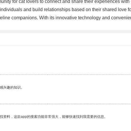
unity for cat lovers to connect and share their experiences wit
ndividuals and build relationships based on their shared love for
ir feline companions. With its innovative technology and conveni
己感兴趣的知识。
找资料，这款app的搜索功能非常强大，能够快速找到我需要的信息。