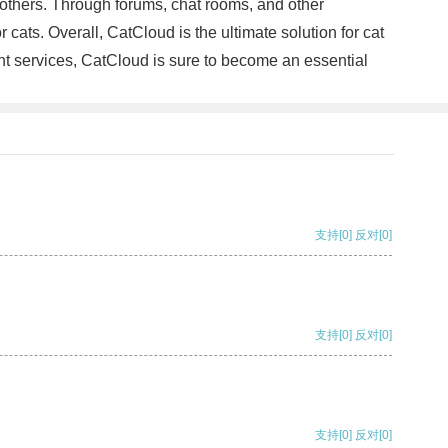
h others. Through forums, chat rooms, and other
 cats. Overall, CatCloud is the ultimate solution for cat
ent services, CatCloud is sure to become an essential
支持
[0]
反对
[0]
支持
[0]
反对
[0]
支持
[0]
反对
[0]