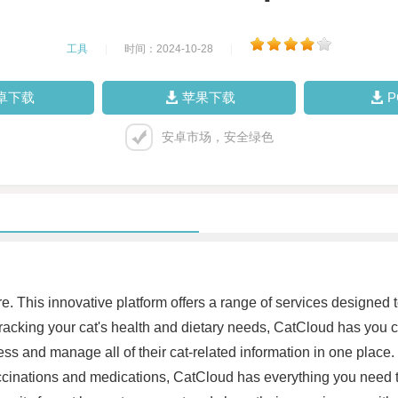
工具
|
时间：2024-10-28
|
卓下载
苹果下载
安卓市场，安全绿色
. This innovative platform offers a range of services designed 
racking your cat's health and dietary needs, CatCloud has you co
cess and manage all of their cat-related information in one plac
accinations and medications, CatCloud has everything you need to