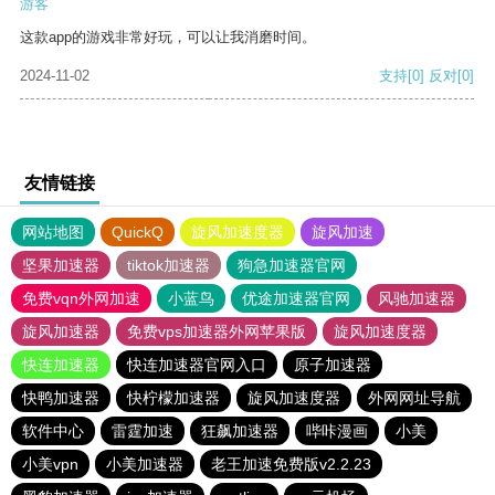
游客
这款app的游戏非常好玩，可以让我消磨时间。
2024-11-02
支持
[0]
反对
[0]
友情链接
网站地图
QuickQ
旋风加速度器
旋风加速
坚果加速器
tiktok加速器
狗急加速器官网
免费vqn外网加速
小蓝鸟
优途加速器官网
风驰加速器
旋风加速器
免费vps加速器外网苹果版
旋风加速度器
快连加速器
快连加速器官网入口
原子加速器
快鸭加速器
快柠檬加速器
旋风加速度器
外网网址导航
软件中心
雷霆加速
狂飙加速器
哔咔漫画
小美
小美vpn
小美加速器
老王加速免费版v2.2.23