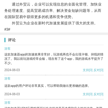
通过外贸云，企业可以实现信息的全面化管理、加快业
务处理速度、提高贸易成功率、解决资金短缺问题等，从而
在国际贸易中获得更多的机遇和竞争优势。
外贸云为企业在新时代加速发展提供了强大的支持。
#3#
评论
游客
这款加速器app的加速效果非常好，玩游戏再也不会出现卡顿、掉线的情
况了。我以前玩游戏经常会输，现在有了这个app，我的游戏水平提升了
不少。
2024-08-03
支持
[0]
反对
[0]
游客
这款app的用户评论非常真实，可以帮助我做出更准确的选择。
2024-08-03
支持
[0]
反对
[0]
游客