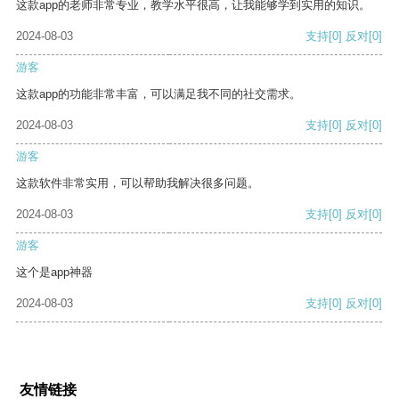
这款app的老师非常专业，教学水平很高，让我能够学到实用的知识。
2024-08-03
支持
[0]
反对
[0]
游客
这款app的功能非常丰富，可以满足我不同的社交需求。
2024-08-03
支持
[0]
反对
[0]
游客
这款软件非常实用，可以帮助我解决很多问题。
2024-08-03
支持
[0]
反对
[0]
游客
这个是app神器
2024-08-03
支持
[0]
反对
[0]
友情链接